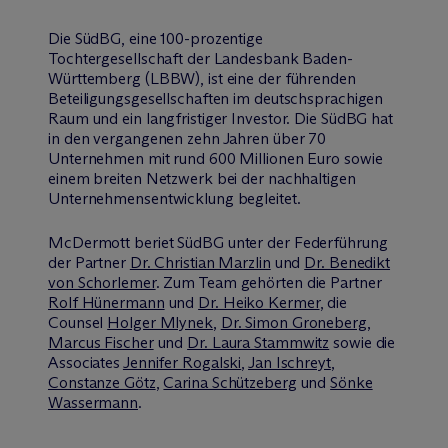
Die SüdBG, eine 100-prozentige
Tochtergesellschaft der Landesbank Baden-
Württemberg (LBBW), ist eine der führenden
Beteiligungsgesellschaften im deutschsprachigen
Raum und ein langfristiger Investor. Die SüdBG hat
in den vergangenen zehn Jahren über 70
Unternehmen mit rund 600 Millionen Euro sowie
einem breiten Netzwerk bei der nachhaltigen
Unternehmensentwicklung begleitet.
M
c
Dermott beriet SüdBG unter der Federführung
der Partner
Dr. Christian Marzlin
und
Dr. Benedikt
von Schorlemer
. Zum Team gehörten die Partner
Rolf Hünermann
und
Dr. Heiko Kermer
, die
Counsel
Holger Mlynek
,
Dr. Simon Groneberg
,
Marcus Fischer
und
Dr. Laura Stammwitz
sowie die
Associates
Jennifer Rogalski
,
Jan Ischreyt
,
Constanze Götz
,
Carina Schützeberg
und
Sönke
Wassermann
.