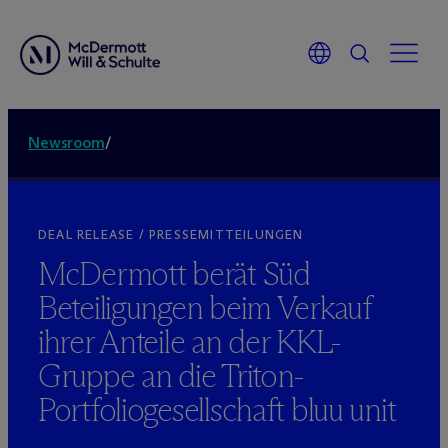
Newsroom
/
DEAL RELEASE / PRESSEMITTEILUNGEN
M
c
Dermott berät Süd
Beteiligungen beim Verkauf
ihrer Anteile an der KKL-
Gruppe an die Triton-
Portfoliogesellschaft bluu unit