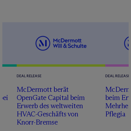
DEAL RELEASE
DEAL RELEASE
M
c
Dermott berät
M
c
Dermo
bei
OpenGate Capital beim
beim Erw
Erwerb des weltweiten
Mehrheit
HVAC-Geschäfts von
Pflegia
Knorr-Bremse