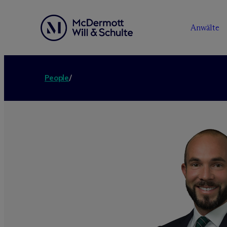
Anwälte
People
/