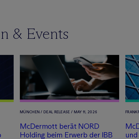
en & Events
MÜNCHEN / DEAL RELEASE / MAY 11, 2026
FRANKF
M
c
Dermott berät NORD
M
c
D
b
Holding beim Erwerb der IBB
und 