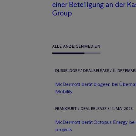
einer Beteiligung an der Ka
Group
ALLE ANZEIGEN
MEDIEN
DÜSSELDORF / DEAL RELEASE / 11. DEZEMBE
M
c
Dermott berät biogeen bei Übern
Mobility
FRANKFURT / DEAL RELEASE / 14. MAI 2025
M
c
Dermott berät Octopus Energy b
projects