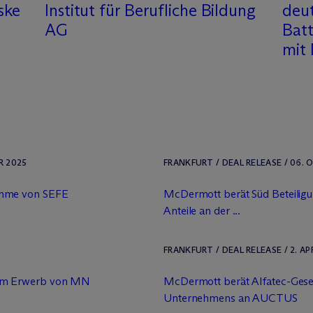
ske
Institut für Berufliche Bildung
deut
AG
Bat
mit
R 2025
FRANKFURT / DEAL RELEASE / 06.
ahme von SEFE
M
c
Dermott berät Süd Beteilig
Anteile an der ...
FRANKFURT / DEAL RELEASE / 2. AP
eim Erwerb von MN
M
c
Dermott berät Alfatec-Gese
Unternehmens an AUCTUS