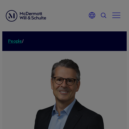
People
/