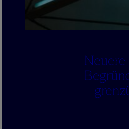
Neuere 
Begründ
grenz