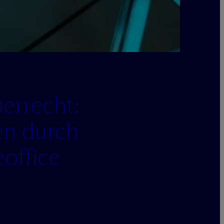
errecht:
en durch
office