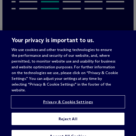
Rechtliche Hinweise/Impressum
Your privacy is important to us.
Datenschutzerklärung
We use cookies and other tracking technologies to ensure
Nutzungsbedingungen
the performance and security of our website, and, where
Privacy & Cookie Settings
permitted, to monitor website use and usability for business
Sitemap
and website optimization purposes. For further information
on the technologies we use, please click on “Privacy & Cookie
Settings.” You can adjust your settings at any time by
selecting “Privacy & Cookie Settings” in the footer of the
Anwaltswerbung
© 2026 M
c
Dermott Will & Schulte
website.
Privacy & Cookie Settings
Reject All