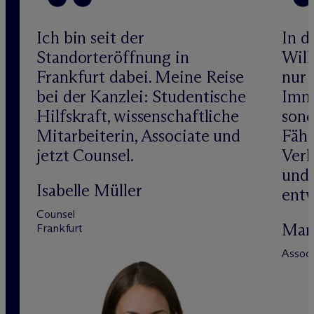
Ich bin seit der
In d
Standorteröffnung in
Will
Frankfurt dabei. Meine Reise
nur 
bei der Kanzlei: Studentische
Immo
Hilfskraft, wissenschaftliche
sond
Mitarbeiterin, Associate und
Fähi
jetzt Counsel.
Verh
und
Isabelle Müller
entw
Counsel
Mari
Frankfurt
Associ