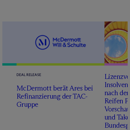
Lizenzve
DEAL RELEASE
Insolven
D
M
c
Dermott berät Ares bei
nach de
Refinanzierung der TAC-
Reifen Pr
Gruppe
Vorschau
und Take
Bundesge