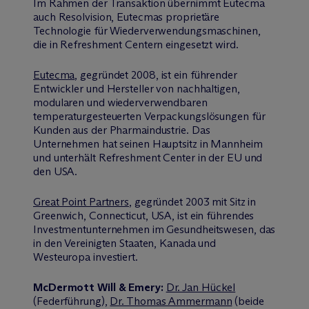
Im Rahmen der Transaktion übernimmt Eutecma
auch Resolvision, Eutecmas proprietäre
Technologie für Wiederverwendungsmaschinen,
die in Refreshment Centern eingesetzt wird.
Eutecma
, gegründet 2008, ist ein führender
Entwickler und Hersteller von nachhaltigen,
modularen und wiederverwendbaren
temperaturgesteuerten Verpackungslösungen für
Kunden aus der Pharmaindustrie. Das
Unternehmen hat seinen Hauptsitz in Mannheim
und unterhält Refreshment Center in der EU und
den USA.
Great Point Partners
, gegründet 2003 mit Sitz in
Greenwich, Connecticut, USA, ist ein führendes
Investmentunternehmen im Gesundheitswesen, das
in den Vereinigten Staaten, Kanada und
Westeuropa investiert.
M
c
Dermott Will & Emery:
Dr. Jan Hückel
(Federführung),
Dr. Thomas Ammermann
(beide