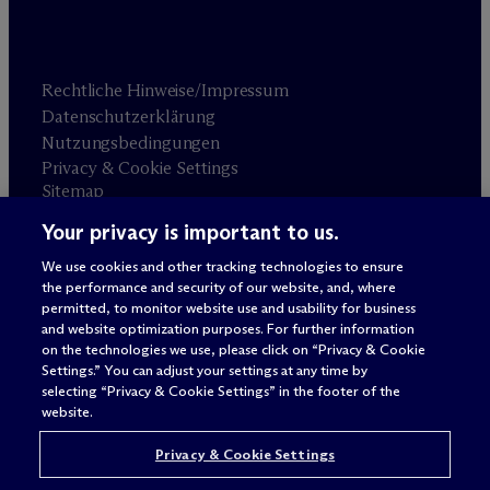
Rechtliche Hinweise/Impressum
Datenschutzerklärung
Nutzungsbedingungen
Privacy & Cookie Settings
Sitemap
Your privacy is important to us.
Anwaltswerbung
© 2026 M
c
Dermott Will & Schulte
We use cookies and other tracking technologies to ensure
the performance and security of our website, and, where
permitted, to monitor website use and usability for business
and website optimization purposes. For further information
on the technologies we use, please click on “Privacy & Cookie
Settings.” You can adjust your settings at any time by
selecting “Privacy & Cookie Settings” in the footer of the
website.
Privacy & Cookie Settings