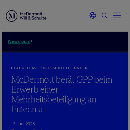
Newsroom
/
DEAL RELEASE / PRESSEMITTEILUNGEN
M
c
Dermott berät GPP beim
Erwerb einer
Mehrheitsbeteiligung an
Eutecma
17. Juni 2025