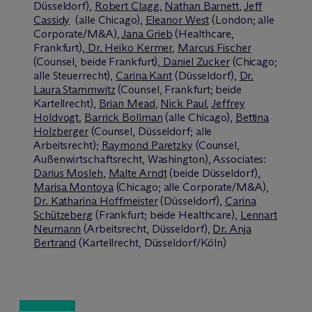
Düsseldorf),
Robert Clagg
,
Nathan Barnett
,
Jeff
Cassidy
(alle Chicago),
Eleanor West
(London; alle
Corporate/M&A),
Jana Grieb
(Healthcare,
Frankfurt),
Dr. Heiko Kermer
,
Marcus Fischer
(Counsel, beide Frankfurt),
Daniel Zucker
(Chicago;
alle Steuerrecht),
Carina Kant
(Düsseldorf),
Dr.
Laura Stammwitz
(Counsel, Frankfurt; beide
Kartellrecht),
Brian Mead
,
Nick Paul
,
Jeffrey
Holdvogt
,
Barrick Bollman
(alle Chicago),
Bettina
Holzberger
(Counsel, Düsseldorf; alle
Arbeitsrecht);
Raymond Paretzky
(Counsel,
Außenwirtschaftsrecht, Washington), Associates:
Darius Mosleh
,
Malte Arndt
(beide Düsseldorf),
Marisa Montoya
(Chicago; alle Corporate/M&A),
Dr. Katharina Hoffmeister
(Düsseldorf),
Carina
Schützeberg
(Frankfurt; beide Healthcare),
Lennart
Neumann
(Arbeitsrecht, Düsseldorf),
Dr. Anja
Bertrand
(Kartellrecht, Düsseldorf/Köln)