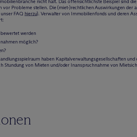
ilienbranche nicht halt. Das offensichtlichste Beispiel sind die
 vor Probleme stellen. Die (miet-)rechtlichen Auswirkungen der ak
he unser FAQ
hierzu
). Verwalter von Immobilienfonds und deren As
t:
 bewertet werden
Ausnahmen möglich?
en?
Handlungsspielraum haben Kapitalverwaltungsgesellschaften und
ich Stundung von Mieten und/oder Inanspruchnahme von Mietsich
ionen