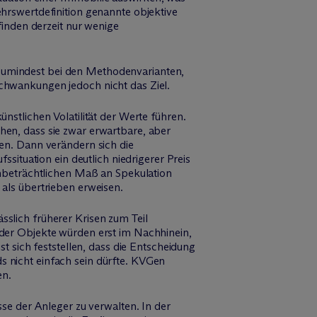
hrswertdefinition genannte objektive
finden derzeit nur wenige
Zumindest bei den Methodenvarianten,
chwankungen jedoch nicht das Ziel.
künstlichen Volatilität der Werte führen.
en, dass sie zwar erwartbare, aber
en. Dann verändern sich die
situation ein deutlich niedrigerer Preis
unbeträchtlichen Maß an Spekulation
als übertrieben erweisen.
slich früherer Krisen zum Teil
der Objekte würden erst im Nachhinein,
t sich feststellen, dass die Entscheidung
 nicht einfach sein dürfte. KVGen
en.
se der Anleger zu verwalten. In der