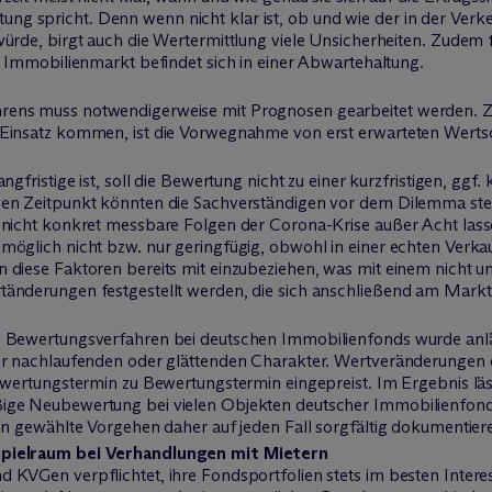
 spricht. Denn wenn nicht klar ist, ob und wie der in der Verke
ürde, birgt auch die Wertermittlung viele Unsicherheiten. Zudem 
r Immobilienmarkt befindet sich in einer Abwartehaltung.
rens muss notwendigerweise mit Prognosen gearbeitet werden. 
 Einsatz kommen, ist die Vorwegnahme von erst erwarteten Werts
gfristige ist, soll die Bewertung nicht zu einer kurzfristigen, ggf. 
gen Zeitpunkt könnten die Sachverständigen vor dem Dilemma steh
 nicht konkret messbare Folgen der Corona-Krise außer Acht lass
öglich nicht bzw. nur geringfügig, obwohl in einer echten Verkaufs
 diese Faktoren bereits mit einzubeziehen, was mit einem nicht 
änderungen festgestellt werden, die sich anschließend am Markt 
 Bewertungsverfahren bei deutschen Immobilienfonds wurde anläs
ehr nachlaufenden oder glättenden Charakter. Wertveränderungen 
ewertungstermin zu Bewertungstermin eingepreist. Im Ergebnis läss
ige Neubewertung bei vielen Objekten deutscher Immobilienfonds
en gewählte Vorgehen daher auf jeden Fall sorgfältig dokumentier
spielraum bei Verhandlungen mit Mietern
 KVGen verpflichtet, ihre Fondsportfolien stets im besten Interes