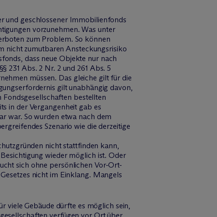
er und geschlossener Immobilienfonds
chtigungen vorzunehmen. Was unter
verboten zum Problem. So können
nem nicht zumutbaren Ansteckungsrisiko
sfonds, dass neue Objekte nur nach
§ 231 Abs. 2 Nr. 2 und 261 Abs. 5
ehmen müssen. Das gleiche gilt für die
gungserfordernis gilt unabhängig davon,
n Fondsgesellschaften bestellten
ts in der Vergangenheit gab es
bar war. So wurden etwa nach dem
rgreifendes Szenario wie die derzeitige
chutzgründen nicht stattfinden kann,
Besichtigung wieder möglich ist. Oder
ucht sich ohne persönlichen Vor-Ort-
 Gesetzes nicht im Einklang. Mangels
r viele Gebäude dürfte es möglich sein,
gesellschaften verfügen vor Ort über