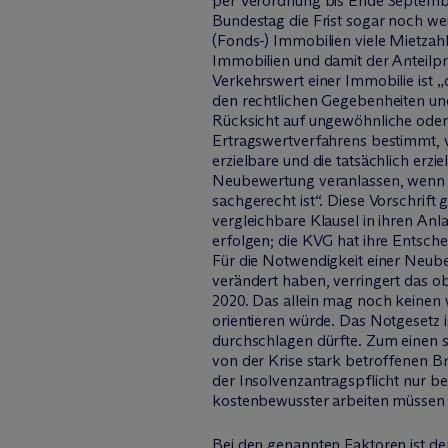
per Verordnung bis Ende September
Bundestag die Frist sogar noch wei
(Fonds-) Immobilien viele Mietzah
Immobilien und damit der Anteilpr
Verkehrswert einer Immobilie ist „
den rechtlichen Gegebenheiten und
Rücksicht auf ungewöhnliche oder 
Ertragswertverfahrens bestimmt, v
erzielbare und die tatsächlich er
Neubewertung veranlassen, wenn „
sachgerecht ist“. Diese Vorschrift
vergleichbare Klausel in ihren An
erfolgen; die KVG hat ihre Entsch
Für die Notwendigkeit einer Neube
verändert haben, verringert das 
2020. Das allein mag noch keinen w
orientieren würde. Das Notgesetz 
durchschlagen dürfte. Zum einen s
von der Krise stark betroffenen B
der Insolvenzantragspflicht nur b
kostenbewusster arbeiten müssen al
Bei den genannten Faktoren ist der