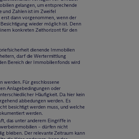
mobilien gelangen, um entsprechende
 und Zahlen ist im Zweifel
ßig erst dann vorgenommen, wenn der
 Besichtigung wieder möglich ist. Denn
einem konkreten Zeithorizont für den
riefsicherheit dienende Immobilien
heitern, darf die Wertermittlung
 den Bereich der Immobilienfonds wird
en werden. Für geschlossene
eisten Anlagebedingungen oder
terschiedlicher Häufigkeit. Da hier kein
übergehend abbedungen werden. Es
icht besichtigt werden muss, und welche
okumentiert werden.
t, das unter anderem Eingriffe in
werbeimmobilien – dürfen nicht
dig bleiben. Der relevante Zeitraum kann