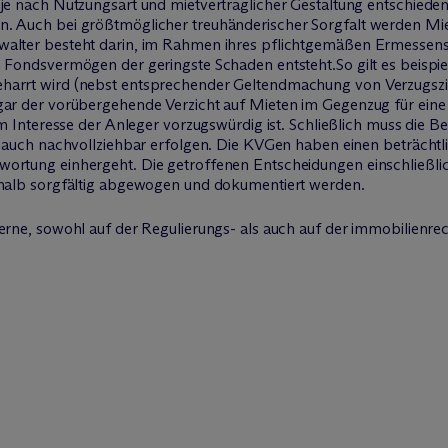
 je nach Nutzungsart und mietvertraglicher Gestaltung entschiede
n. Auch bei größtmöglicher treuhänderischer Sorgfalt werden Mie
walter besteht darin, im Rahmen ihres pflichtgemäßen Ermessens
m Fondsvermögen der geringste Schaden entsteht.So gilt es beispi
harrt wird (nebst entsprechender Geltendmachung von Verzugszi
gar der vorübergehende Verzicht auf Mieten im Gegenzug für eine
 im Interesse der Anleger vorzugswürdig ist. Schließlich muss die
er auch nachvollziehbar erfolgen. Die KVGen haben einen beträchtl
wortung einhergeht. Die getroffenen Entscheidungen einschließl
shalb sorgfältig abgewogen und dokumentiert werden.
gerne, sowohl auf der Regulierungs- als auch auf der immobilienre