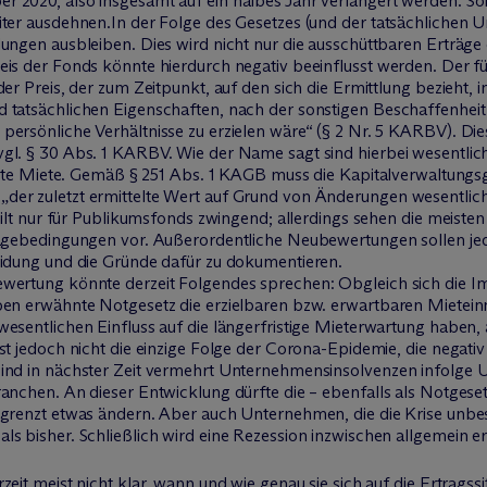
 2020, also insgesamt auf ein halbes Jahr verlängert werden. Sol
ter ausdehnen.In der Folge des Gesetzes (und der tatsächlichen Um
lungen ausbleiben. Dies wird nicht nur die ausschüttbaren Erträg
eis der Fonds könnte hierdurch negativ beeinflusst werden. Der f
der Preis, der zum Zeitpunkt, auf den sich die Ermittlung bezieh
 tatsächlichen Eigenschaften, nach der sonstigen Beschaffenhei
persönliche Verhältnisse zu erzielen wäre“ (§ 2 Nr. 5 KARBV). Die
gl. § 30 Abs. 1 KARBV. Wie der Name sagt sind hierbei wesentlich
zielte Miete. Gemäß § 251 Abs. 1 KAGB muss die Kapitalverwaltung
der zuletzt ermittelte Wert auf Grund von Änderungen wesentlic
 gilt nur für Publikumsfonds zwingend; allerdings sehen die meiste
lagebedingungen vor. Außerordentliche Neubewertungen sollen jedo
eidung und die Gründe dafür zu dokumentieren.
wertung könnte derzeit Folgendes sprechen: Obgleich sich die Im
oben erwähnte Notgesetz die erzielbaren bzw. erwartbaren Mietei
esentlichen Einfluss auf die längerfristige Mieterwartung haben, 
ist jedoch nicht die einzige Folge der Corona-Epidemie, die negat
ind in nächster Zeit vermehrt Unternehmensinsolvenzen infolge U
ranchen. An dieser Entwicklung dürfte die – ebenfalls als Notgese
egrenzt etwas ändern. Aber auch Unternehmen, die die Krise unbe
s bisher. Schließlich wird eine Rezession inzwischen allgemein er
zeit meist nicht klar, wann und wie genau sie sich auf die Ertragss