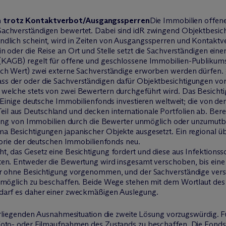
 trotz Kontaktverbot/Ausgangssperren
Die Immobilien offen
achverständigen bewertet. Dabei sind idR zwingend Objektbesi
dlich scheint, wird in Zeiten von Ausgangssperren und Kontakt
n oder die Reise an Ort und Stelle setzt die Sachverständigen ei
(KAGB) regelt für offene und geschlossene Immobilien-Publikum
ch Wert) zwei externe Sachverständige erworben werden dürfen. §
s der oder die Sachverständigen dafür Objektbesichtigungen vorn
elche stets von zwei Bewertern durchgeführt wird. Das Besichti
 Einige deutsche Immobilienfonds investieren weltweit; die von de
aus Deutschland und decken internationale Portfolien ab. Berei
tigung von Immobilien durch die Bewerter unmöglich oder unzumut
 Besichtigungen japanischer Objekte ausgesetzt. Ein regional übe
torie der deutschen Immobilienfonds neu.
, das Gesetz eine Besichtigung fordert und diese aus Infektionss
en. Entweder die Bewertung wird insgesamt verschoben, bis eine 
er ohne Besichtigung vorgenommen, und der Sachverständige vers
 möglich zu beschaffen. Beide Wege stehen mit dem Wortlaut des
darf es daher einer zweckmäßigen Auslegung.
orliegenden Ausnahmesituation die zweite Lösung vorzugswürdig. Fü
Foto- oder Filmaufnahmen des Zustands zu beschaffen. Die Fonds