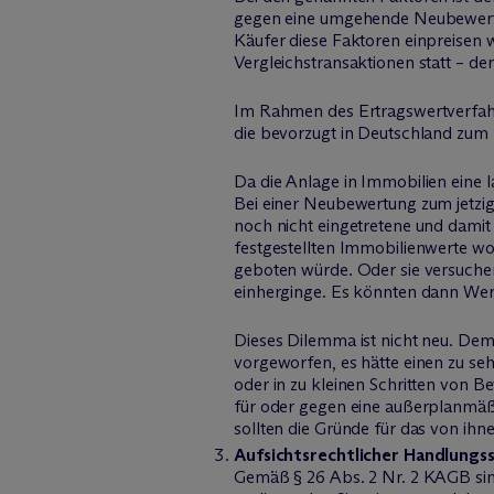
gegen eine umgehende Neubewertung
Käufer diese Faktoren einpreisen w
Vergleichstransaktionen statt – de
Im Rahmen des Ertragswertverfah
die bevorzugt in Deutschland zum
Da die Anlage in Immobilien eine lan
Bei einer Neubewertung zum jetzi
noch nicht eingetretene und damit
festgestellten Immobilienwerte wom
geboten würde. Oder sie versuchen
einherginge. Es könnten dann Wert
Dieses Dilemma ist nicht neu. Dem
vorgeworfen, es hätte einen zu s
oder in zu kleinen Schritten von B
für oder gegen eine außerplanmäß
sollten die Gründe für das von ihn
Aufsichtsrechtlicher Handlungs
Gemäß § 26 Abs. 2 Nr. 2 KAGB sind