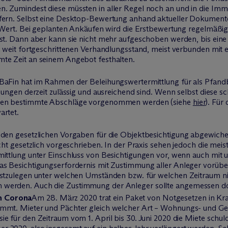
n. Zumindest diese müssten in aller Regel noch an und in die Im
fern. Selbst eine Desktop-Bewertung anhand aktueller Dokumente
ter Wert. Bei geplanten Ankäufen wird die Erstbewertung regelmä
ist. Dann aber kann sie nicht mehr aufgeschoben werden, bis eine
em weit fortgeschrittenen Verhandlungsstand, meist verbunden mit 
mte Zeit an seinem Angebot festhalten.
BaFin hat im Rahmen der Beleihungswertermittlung für als Pfandb
gungen derzeit zulässig und ausreichend sind. Wenn selbst diese sc
ssen bestimmte Abschläge vorgenommen werden (siehe
hier
). Für
artet.
n den gesetzlichen Vorgaben für die Objektbesichtigung abgewich
icht gesetzlich vorgeschrieben. In der Praxis sehen jedoch die m
ittlung unter Einschluss von Besichtigungen vor, wenn auch mit un
das Besichtigungserfordernis mit Zustimmung aller Anleger vor
estzulegen unter welchen Umständen bzw. für welchen Zeitraum n
 werden. Auch die Zustimmung der Anleger sollte angemessen d
n Corona
Am 28. März 2020 trat ein Paket von Notgesetzen in Kraf
immt. Mieter und Pächter gleich welcher Art – Wohnungs- und Ge
e für den Zeitraum vom 1. April bis 30. Juni 2020 die Miete schul