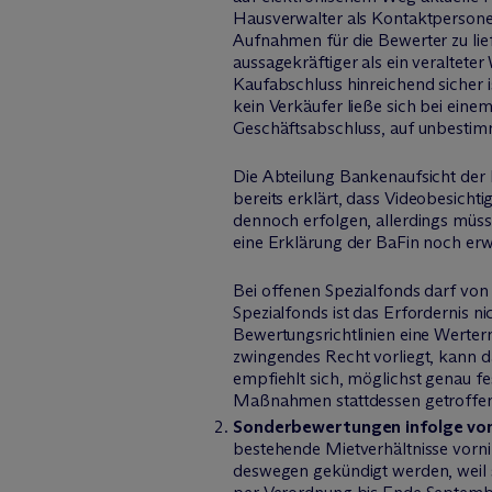
Hausverwalter als Kontaktpersone
Aufnahmen für die Bewerter zu lie
aussagekräftiger als ein veralte
Kaufabschluss hinreichend sicher 
kein Verkäufer ließe sich bei ein
Geschäftsabschluss, auf unbestim
Die Abteilung Bankenaufsicht der 
bereits erklärt, dass Videobesichti
dennoch erfolgen, allerdings mü
eine Erklärung der BaFin noch erw
Bei offenen Spezialfonds darf vo
Spezialfonds ist das Erfordernis n
Bewertungsrichtlinien eine Werterm
zwingendes Recht vorliegt, kann 
empfiehlt sich, möglichst genau f
Maßnahmen stattdessen getroffen
Sonderbewertungen infolge vo
bestehende Mietverhältnisse vorn
deswegen gekündigt werden, weil si