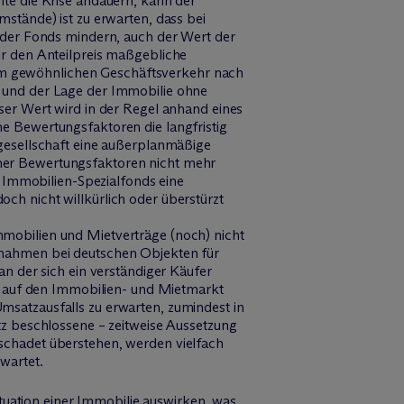
lte die Krise andauern, kann der
stände) ist zu erwarten, dass bei
e der Fonds mindern, auch der Wert der
ür den Anteilpreis maßgebliche
t, im gewöhnlichen Geschäftsverkehr nach
t und der Lage der Immobilie ohne
ser Wert wird in der Regel anhand eines
e Bewertungsfaktoren die langfristig
sgesellschaft eine außerplanmäßige
her Bewertungsfaktoren nicht mehr
n Immobilien-Spezialfonds eine
ch nicht willkürlich oder überstürzt
mobilien und Mietverträge (noch) nicht
nnahmen bei deutschen Objekten für
an der sich ein verständiger Käufer
iv auf den Immobilien- und Mietmarkt
msatzausfalls zu erwarten, zumindest in
tz beschlossene – zeitweise Aussetzung
schadet überstehen, werden vielfach
wartet.
ituation einer Immobilie auswirken, was