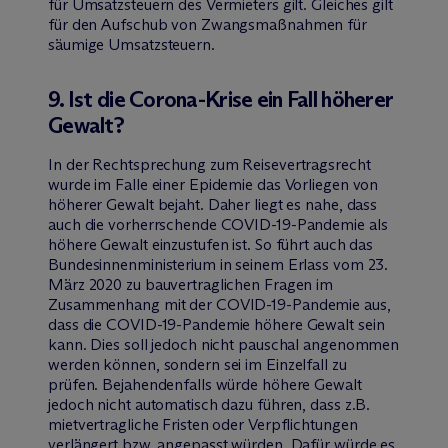
für Umsatzsteuern des Vermieters gilt. Gleiches gilt
für den Aufschub von Zwangsmaßnahmen für
säumige Umsatzsteuern.
9. Ist die Corona-Krise ein Fall höherer
Gewalt?
In der Rechtsprechung zum Reisevertragsrecht
wurde im Falle einer Epidemie das Vorliegen von
höherer Gewalt bejaht. Daher liegt es nahe, dass
auch die vorherrschende COVID-19-Pandemie als
höhere Gewalt einzustufen ist. So führt auch das
Bundesinnenministerium in seinem Erlass vom 23.
März 2020 zu bauvertraglichen Fragen im
Zusammenhang mit der COVID-19-Pandemie aus,
dass die COVID-19-Pandemie höhere Gewalt sein
kann. Dies soll jedoch nicht pauschal angenommen
werden können, sondern sei im Einzelfall zu
prüfen. Bejahendenfalls würde höhere Gewalt
jedoch nicht automatisch dazu führen, dass z.B.
mietvertragliche Fristen oder Verpflichtungen
verlängert bzw. angepasst würden. Dafür würde es