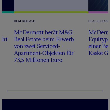
DEAL RELEASE
DEAL RELEASE
M
c
Dermott berät M&G
M
c
Derm
cht
Real Estate beim Erwerb
Equitypa
von zwei Serviced-
einer Be
Apartment-Objekten für
Kaske G
73,5 Millionen Euro