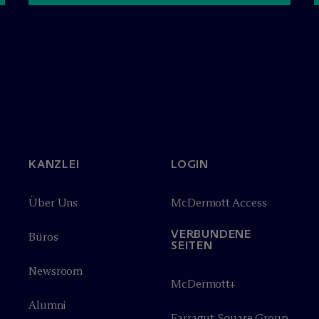
KANZLEI
LOGIN
Über Uns
M
c
Dermott Access
VERBUNDENE
Büros
SEITEN
Newsroom
M
c
Dermott+
Alumni
Farragut Square Group