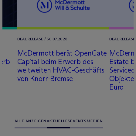
DEAL RELEASE / 30.07.2026
DEAL RELEASE 
M
c
Dermott berät OpenGate
M
c
Derm
erb
Capital beim Erwerb des
Estate b
weltweiten HVAC-Geschäfts
Service
von Knorr-Bremse
Objekten
Euro
ALLE ANZEIGEN
AKTUELLES
EVENTS
MEDIEN