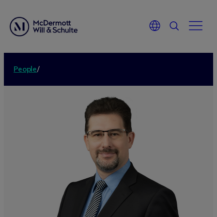
People
/