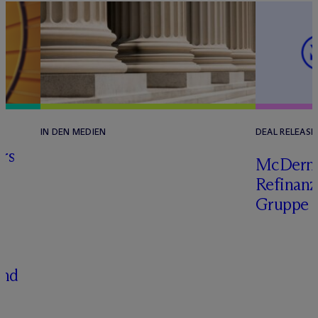
IN DEN MEDIEN
DEAL RELEASE
rs
M
c
Dermo
n
Refinanz
Gruppe
and