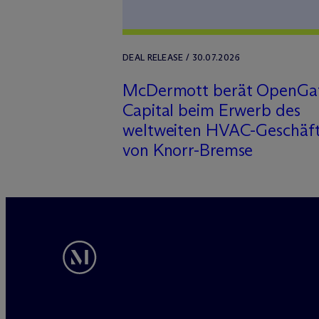
DEAL RELEASE / 30.07.2026
M
c
Dermott berät OpenGa
Capital beim Erwerb des
weltweiten HVAC-Geschäft
von Knorr-Bremse