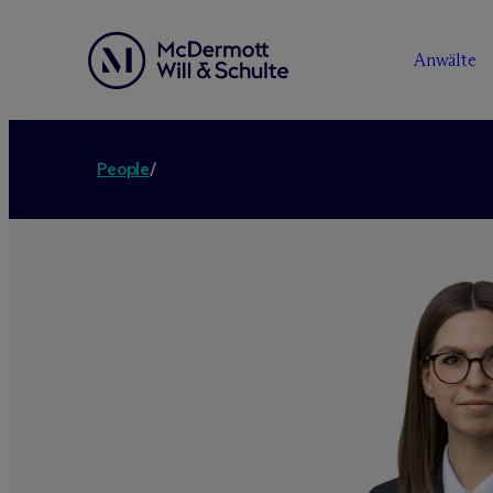
Anwälte
People
/