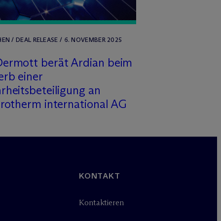
N / DEAL RELEASE / 6. NOVEMBER 2025
ermott berät Ardian beim
rb einer
heitsbeteiligung an
rotherm international AG
KONTAKT
Kontaktieren