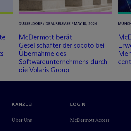
DÜSSELDORF / DEAL RELEASE / MAY 18, 2026
MÜNCHE
te
M
c
Dermott berät
M
c
D
Gesellschafter der socoto bei
Erwe
s
Übernahme des
Mehr
Softwareunternehmens durch
cent
die Volaris Group
KANZLEI
LOGIN
Über Uns
M
c
Dermott Access