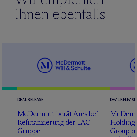
Ihnen ebenfalls
DEAL RELEASE
DEAL RELEASE
M
c
Dermott berät Ares bei
M
c
Derm
Refinanzierung der TAC-
Holding 
Gruppe
Group b