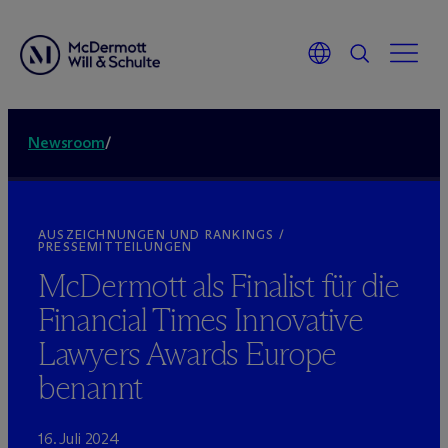
Newsroom
/
AUSZEICHNUNGEN UND RANKINGS /
PRESSEMITTEILUNGEN
M
c
Dermott als Finalist für die
Financial Times Innovative
Lawyers Awards Europe
benannt
16. Juli 2024