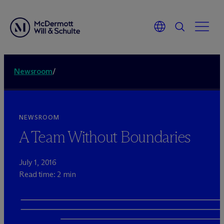
Newsroom
/
NEWSROOM
A Team Without Boundaries
July 1, 2016
Read time: 2 min