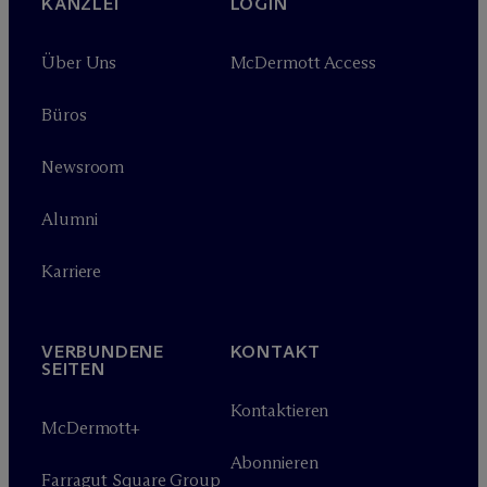
KANZLEI
LOGIN
Über Uns
M
c
Dermott Access
Büros
Newsroom
Alumni
Karriere
VERBUNDENE
KONTAKT
SEITEN
Kontaktieren
M
c
Dermott+
Abonnieren
Farragut Square Group