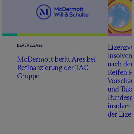
Lizenzve
DEAL RELEASE
Insolven
D
M
c
Dermott berät Ares bei
nach de
Refinanzierung der TAC-
Reifen Pr
Gruppe
Vorschau
und Take
Bundesge
insolven
der Lize