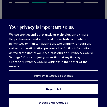
Rechtliche Hinweise/Impressum
Your privacy is important to us.
Datenschutzerklärung
We use cookies and other tracking technologies to ensure
Nutzungsbedingungen
the performance and security of our website, and, where
Privacy & Cookie Settings
permitted, to monitor website use and usability for business
Sitemap
and website optimization purposes. For further information
on the technologies we use, please click on “Privacy & Cookie
Settings.” You can adjust your settings at any time by
selecting “Privacy & Cookie Settings” in the footer of the
Anwaltswerbung
© 2026 M
c
Dermott Will & Schulte
website.
Privacy & Cookie Settings
Reject All
STARTE DEINE KARRIERE IN:
Accept All Cookies
AMERIKA
JETZT BEWERBEN