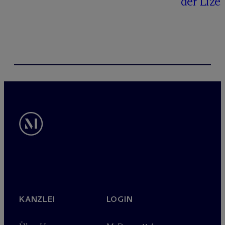
der Lize
KANZLEI
LOGIN