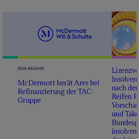
Lizenzve
DEAL RELEASE
Insolven
D
M
c
Dermott berät Ares bei
nach de
Refinanzierung der TAC-
Reifen Pr
Gruppe
Vorschau
und Take
Bundesge
insolven