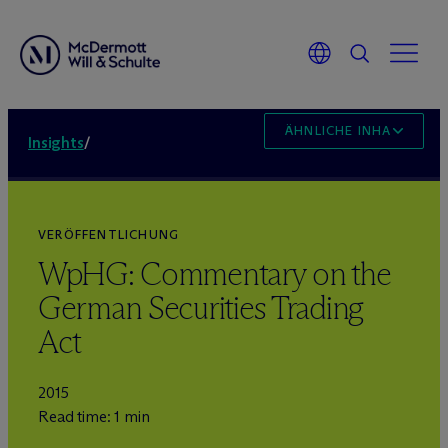
ÄHNLICHE INHALTE
Insights
/
VERÖFFENTLICHUNG
WpHG: Commentary on the
German Securities Trading
Act
2015
Read time: 1 min