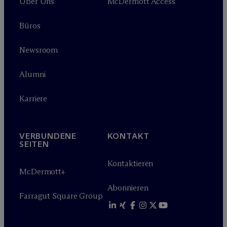
Über Uns
M
c
Dermott Access
Büros
Newsroom
Alumni
Karriere
VERBUNDENE
KONTAKT
SEITEN
Kontaktieren
M
c
Dermott+
Abonnieren
Farragut Square Group