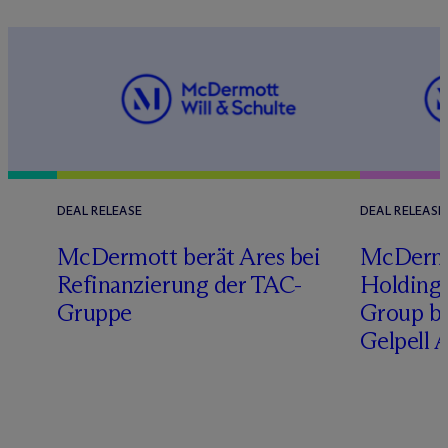
DEAL RELEASE
DEAL RELEASE
M
c
Dermott berät Ares bei
M
c
Derm
Refinanzierung der TAC-
Holding 
Gruppe
Group b
Gelpell 