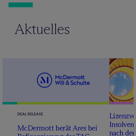
Aktuelles
Lizenzve
DEAL RELEASE
Insolven
D
M
c
Dermott berät Ares bei
nach de