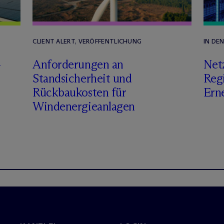
CLIENT ALERT, VERÖFFENTLICHUNG
IN DE
–
Anforderungen an
Net
Standsicherheit und
Reg
Rückbaukosten für
Ern
Windenergieanlagen