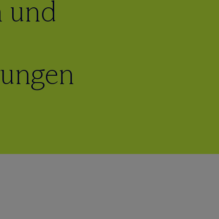
n und
rungen