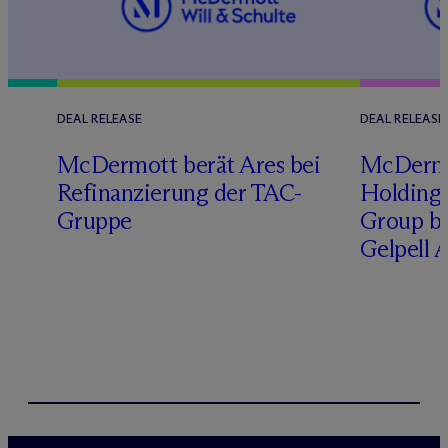
DEAL RELEASE
DEAL RELEASE
M
c
Dermott berät Ares bei
M
c
Derm
Refinanzierung der TAC-
Holding 
Gruppe
Group b
Gelpell 