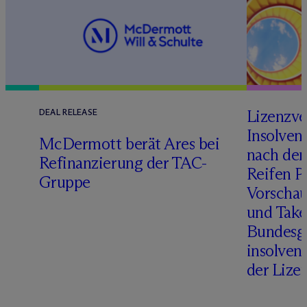
Lizenzve
DEAL RELEASE
Insolven
D
M
c
Dermott berät Ares bei
nach de
Refinanzierung der TAC-
Reifen Pr
Gruppe
Vorschau
und Take
Bundesge
insolven
der Lize