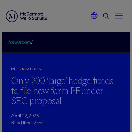
Newsroom
/
IN DEN MEDIEN
Only 200 ‘large’ hedge funds
to file new form PF under
SEC proposal
April 22, 2026
Read time: 2 min