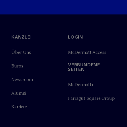
KANZLEI
LOGIN
Über Uns
M
c
Dermott Access
VERBUNDENE
Büros
SEITEN
Newsroom
M
c
Dermott+
Alumni
Farragut Square Group
Karriere