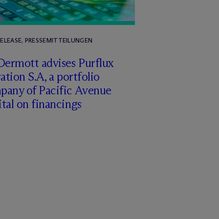
RELEASE, PRESSEMITTEILUNGEN
Dermott advises Purflux
ration S.A, a portfolio
pany of Pacific Avenue
tal on financings