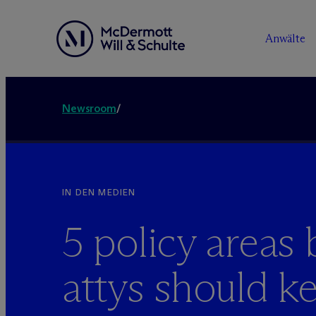
Anwälte
Newsroom
/
IN DEN MEDIEN
5 policy areas 
attys should k