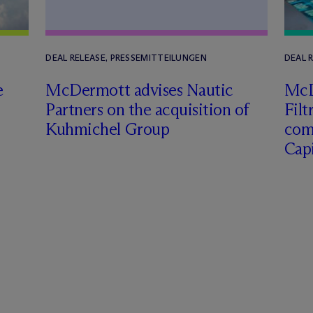
DEAL RELEASE, PRESSEMITTEILUNGEN
DEAL 
e
M
c
Dermott advises Nautic
M
c
Partners on the acquisition of
Filt
Kuhmichel Group
com
Capi