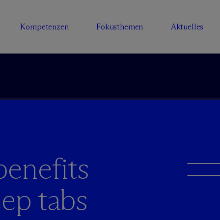
Kompetenzen
Fokusthemen
Aktuelles
benefits
eep tabs