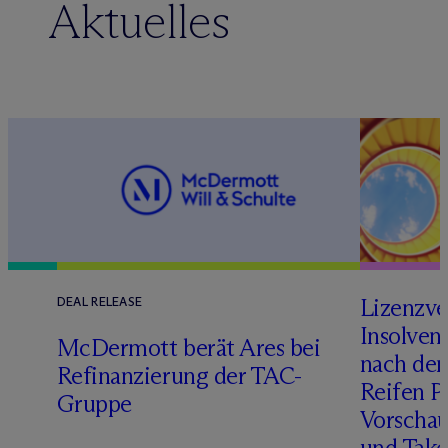
Aktuelles
Lizenzve
DEAL RELEASE
Insolven
D
M
c
Dermott berät Ares bei
nach de
Refinanzierung der TAC-
Reifen Pr
Gruppe
Vorschau
und Take