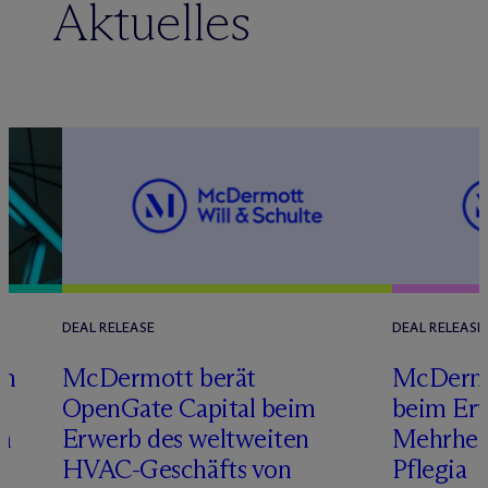
Aktuelles
DEAL RELEASE
DEAL RELEASE
im
M
c
Dermott berät
M
c
Dermo
g
OpenGate Capital beim
beim Erw
ch
Erwerb des weltweiten
Mehrheit
HVAC-Geschäfts von
Pflegia