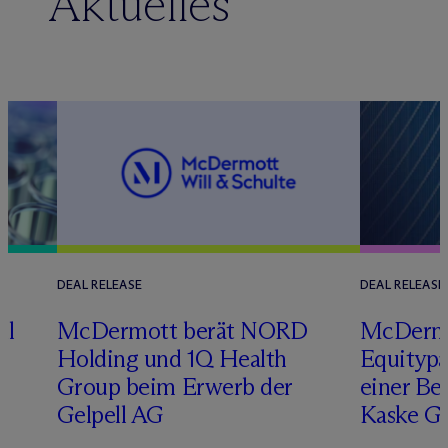
Aktuelles
DEAL RELEASE
DEAL RELEASE
ll
M
c
Dermott berät NORD
M
c
Derm
Holding und 1Q Health
Equitypa
Group beim Erwerb der
einer Be
Gelpell AG
Kaske G