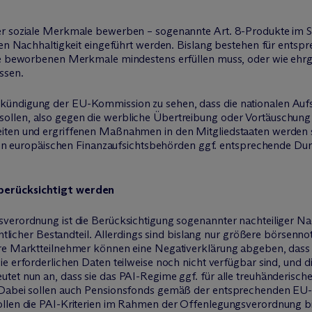
der soziale Merkmale bewerben – sogenannte Art. 8-Produkte im 
eren Nachhaltigkeit eingeführt werden. Bislang bestehen für ents
die beworbenen Merkmale mindestens erfüllen muss, oder wie ehrg
ssen.
kündigung der EU-Kommission zu sehen, dass die nationalen Auf
ollen, also gegen die werbliche Übertreibung oder Vortäuschung
iten und ergriffenen Maßnahmen in den Mitgliedstaaten werden s
en den europäischen Finanzaufsichtsbehörden ggf. entsprechende 
berücksichtigt werden
verordnung ist die Berücksichtigung sogenannter nachteiliger Na
entlicher Bestandteil. Allerdings sind bislang nur größere börsenn
re Marktteilnehmer können eine Negativerklärung abgeben, dass sie
ie erforderlichen Daten teilweise noch nicht verfügbar sind, und
utet nun an, dass sie das PAI-Regime ggf. für alle treuhänderis
 Dabei sollen auch Pensionsfonds gemäß der entsprechenden EU-R
ollen die PAI-Kriterien im Rahmen der Offenlegungsverordnung bi