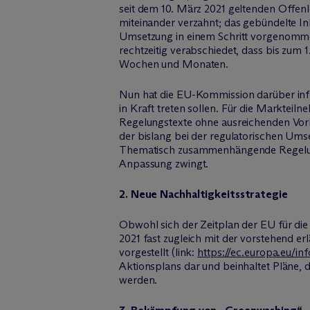
seit dem 10. März 2021 geltenden Offen
miteinander verzahnt; das gebündelte In
Umsetzung in einem Schritt vorgenomme
rechtzeitig verabschiedet, dass bis zum
Wochen und Monaten.
Nun hat die EU-Kommission darüber infor
in Kraft treten sollen. Für die Markteiln
Regelungstexte ohne ausreichenden Vorl
der bislang bei der regulatorischen Ums
Thematisch zusammenhängende Regelunge
Anpassung zwingt.
2. Neue Nachhaltigkeitsstrategie
Obwohl sich der Zeitplan der EU für die
2021 fast zugleich mit der vorstehend er
vorgestellt (link:
https://ec.europa.eu/in
Aktionsplans dar und beinhaltet Pläne,
werden.