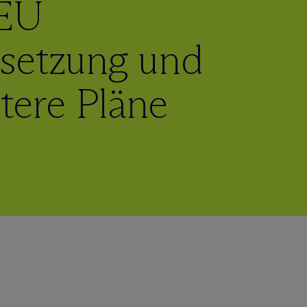
 EU
setzung und
itere Pläne