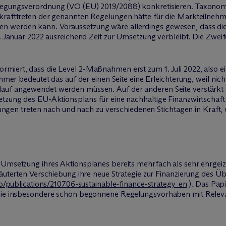
legungsverordnung (VO (EU) 2019/2088) konkretisieren. Taxonomi
krafttreten der genannten Regelungen hätte für die Markteilnehme
n werden kann. Voraussetzung wäre allerdings gewesen, dass d
 1. Januar 2022 ausreichend Zeit zur Umsetzung verbleibt. Die Zwe
miert, dass die Level 2-Maßnahmen erst zum 1. Juli 2022, also ein
ehmer bedeutet das auf der einen Seite eine Erleichterung, weil nich
auf angewendet werden müssen. Auf der anderen Seite verstärkt 
etzung des EU-Aktionsplans für eine nachhaltige Finanzwirtschaf
n treten nach und nach zu verschiedenen Stichtagen in Kraft,
 Umsetzung ihres Aktionsplanes bereits mehrfach als sehr ehrgeizi
läuterten Verschiebung ihre neue Strategie zur Finanzierung des Ü
fo/publications/210706-sustainable-finance-strategy_en
). Das Papi
 die insbesondere schon begonnene Regelungsvorhaben mit Relevan