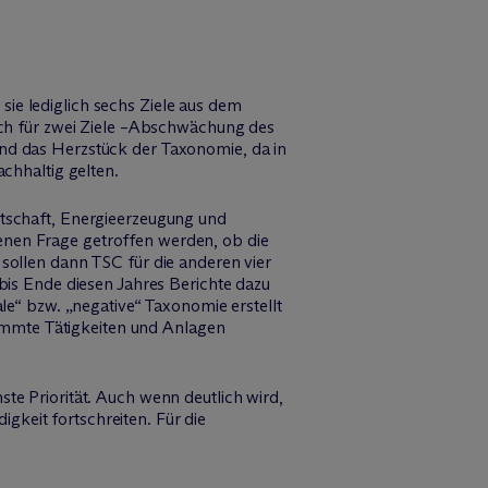
ie lediglich sechs Ziele aus dem
lich für zwei Ziele –Abschwächung des
ind das Herzstück der Taxonomie, da in
chhaltig gelten.
rtschaft, Energieerzeugung und
enen Frage getroffen werden, ob die
sollen dann TSC für die anderen vier
bis Ende diesen Jahres Berichte dazu
le“ bzw. „negative“ Taxonomie erstellt
mmte Tätigkeiten und Anlagen
te Priorität. Auch wenn deutlich wird,
keit fortschreiten. Für die