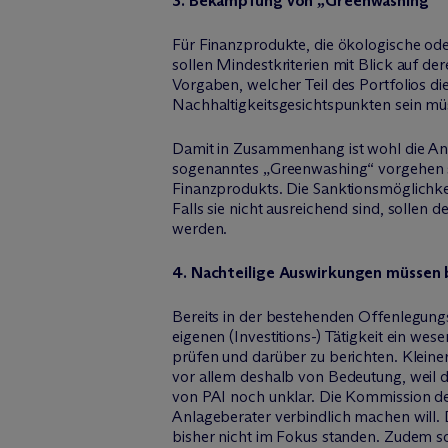
3. Bekämpfung von „Greenwashing“
Für Finanzprodukte, die ökologische o
sollen Mindestkriterien mit Blick auf d
Vorgaben, welcher Teil des Portfolios 
Nachhaltigkeitsgesichtspunkten sein mü
Damit in Zusammenhang ist wohl die An
sogenanntes „Greenwashing“ vorgehen s
Finanzprodukts. Die Sanktionsmöglichke
Falls sie nicht ausreichend sind, soll
werden.
4. Nachteilige Auswirkungen müssen 
Bereits in der bestehenden Offenlegungs
eigenen (Investitions-) Tätigkeit ein wes
prüfen und darüber zu berichten. Kleine
vor allem deshalb von Bedeutung, weil d
von PAI noch unklar. Die Kommission de
Anlageberater verbindlich machen will.
bisher nicht im Fokus standen. Zudem s