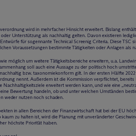
rdnung wird in mehrfacher Hinsicht erweitert. Bislang enthält s
oder Unterstützung als nachhaltig gelten. Davon existieren ledig
ntwürfe für sogennante Technical Screenig Criteria. Diese TSC s
 welchen Voraussetzungen bestimmte Tätigkeiten oder Anlagen als na
ie möglich um weitere Tätigkeitsbereiche erweitern, u.a. Landwi
mmenhang soll auch eine Aussage zu der politisch hoch umstritt
nachhaltig bzw. taxonomiekonform gilt. In der ersten Hälfte 2022 
ordnung nennt. Außerdem ist die Kommission verpflichtet, bereits 
e Nachhaltigkeitsziele erweitert werden kann, und wie eine „neutra
 eine Bewertung handeln, ob und unter welchen Umständen besti
nen weder nutzen noch schaden.
kten in allen Bereichen der Finanzwirtschaft hat bei der EU höchs
um zu halten ist, wird die Planung mit unveränderter Geschwindig
er höchste Priorität haben.