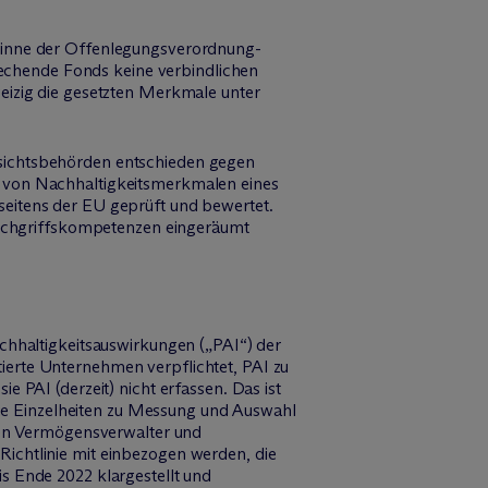
Sinne der Offenlegungsverordnung-
prechende Fonds keine verbindlichen
eizig die gesetzten Merkmale unter
sichtsbehörden entschieden gegen
 von Nachhaltigkeitsmerkmalen eines
eitens der EU geprüft und bewertet.
Durchgriffskompetenzen eingeräumt
chhaltigkeitsauswirkungen („PAI“) der
otierte Unternehmen verpflichtet, PAI zu
 PAI (derzeit) nicht erfassen. Das ist
 die Einzelheiten zu Messung und Auswahl
chen Vermögensverwalter und
ichtlinie mit einbezogen werden, die
s Ende 2022 klargestellt und