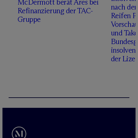
D
M
c
Dermott berät Ares bei
nach de
Refinanzierung der TAC-
Reifen Pr
Gruppe
Vorschau
und Take
Bundesge
insolven
der Lize