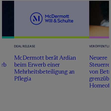
DEAL RELEASE
VERÖFFENTLI
M
c
Dermott berät Ardian
Neuere 
erb
beim Erwerb einer
Steuerre
Mehrheitsbeteiligung an
von Betr
Pflegia
grenzübe
Homeoff