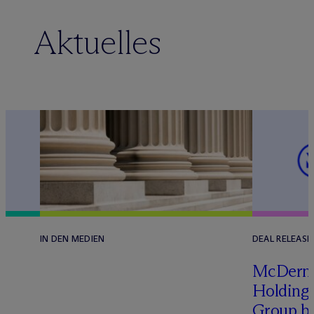
Aktuelles
IN DEN MEDIEN
DEAL RELEASE
n
M
c
Derm
Holding 
Group b