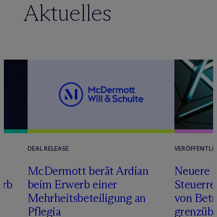
Aktuelles
DEAL RELEASE
VERÖFFENTLI
M
c
Dermott berät Ardian
Neuere 
erb
beim Erwerb einer
Steuerre
Mehrheitsbeteiligung an
von Betr
Pflegia
grenzübe