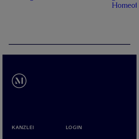
Homeoff
KANZLEI
LOGIN