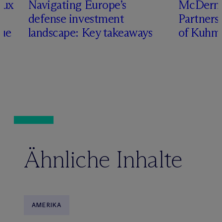
lux
Navigating Europe’s
M
c
Dermo
defense investment
Partners
nue
landscape: Key takeaways
of Kuhm
Ähnliche Inhalte
AMERIKA