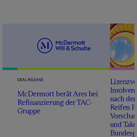
Lizenzve
DEAL RELEASE
Insolven
D
M
c
Dermott berät Ares bei
nach de
Refinanzierung der TAC-
Reifen Pr
Gruppe
Vorschau
und Take
Bundesge