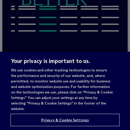
Rechtliche Hinweise/Impressum
Your privacy is important to us.
Datenschutzerklärung
We use cookies and other tracking technologies to ensure
Nutzungsbedingungen
the performance and security of our website, and, where
Privacy & Cookie Settings
permitted, to monitor website use and usability for business
Sitemap
and website optimization purposes. For further information
on the technologies we use, please click on “Privacy & Cookie
Settings.” You can adjust your settings at any time by
selecting “Privacy & Cookie Settings” in the footer of the
Anwaltswerbung
© 2026 M
c
Dermott Will & Schulte
website.
Privacy & Cookie Settings