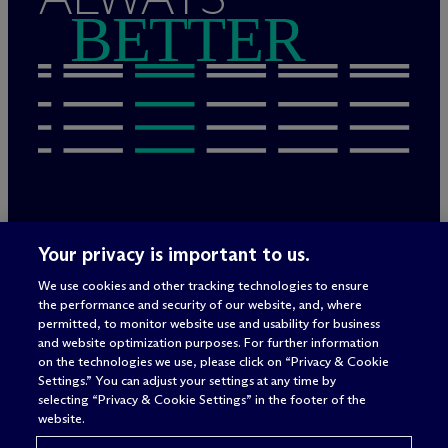
BETTER
Rechtliche Hinweise/Impressum
Your privacy is important to us.
Datenschutzerklärung
We use cookies and other tracking technologies to ensure
Nutzungsbedingungen
the performance and security of our website, and, where
Privacy & Cookie Settings
permitted, to monitor website use and usability for business
Sitemap
and website optimization purposes. For further information
on the technologies we use, please click on “Privacy & Cookie
Settings.” You can adjust your settings at any time by
selecting “Privacy & Cookie Settings” in the footer of the
Anwaltswerbung
© 2026 M
c
Dermott Will & Schulte
website.