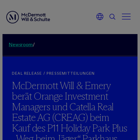
Newsroom
/
DEAL RELEASE / PRESSEMITTEILUNGEN
M
c
Dermott Will & Emery
berät Orange Investment
Managers und Catella Real
Estate AG (CREAG) beim
Kauf des P11 Holiday Park Plus
„Weg beim Jäger“ Parkhaus