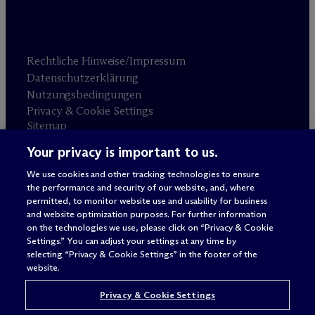
Rechtliche Hinweise/Impressum
Datenschutzerklärung
Nutzungsbedingungen
Privacy & Cookie Settings
Sitemap
Your privacy is important to us.
Anwaltswerbung
© 2026 M
c
Dermott Will & Schulte
We use cookies and other tracking technologies to ensure
the performance and security of our website, and, where
permitted, to monitor website use and usability for business
and website optimization purposes. For further information
on the technologies we use, please click on “Privacy & Cookie
Settings.” You can adjust your settings at any time by
selecting “Privacy & Cookie Settings” in the footer of the
website.
Privacy & Cookie Settings