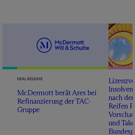
Lizenzve
DEAL RELEASE
Insolven
D
M
c
Dermott berät Ares bei
nach de
Refinanzierung der TAC-
Reifen Pr
Gruppe
Vorschau
und Take
Bundesge