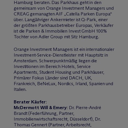
Hamburg beraten. Das Parkhaus geht in den
gemeinsam von Orange Investment Managers und
CREAG gemanagten AIF „Catella Parken Europa“
über. Langjähriger Ankermieter ist Q-Park, einer
der größten Parkhausbetreiber Europas, Verkäufer
ist die Parken & Immobilien Invest GmbH 100%
Tochter von Adler Group mit Sitz Hamburg.
Orange Investment Managers ist ein internationaler
Investment-Service-Dienstleister mit Hauptsitz in
Amsterdam. Schwerpunktmäßig liegen die
Investitionen im Bereich Hotels, Service
Apartments, Student Housing und Parkhäuser,
Primärer Fokus Länder sind DACH, UK,
Frankreich, BeNeLux, Nordics, Irland, Spanien und
Italien.
Berater Käufer
:
M
c
Dermott Will & Emery
: Dr. Pierre-André
Brandt (Federführung, Partner,
Immobilienwirtschaftsrecht, Düsseldorf), Dr.
Thomas Gennert (Partner, Arbeitsrecht,