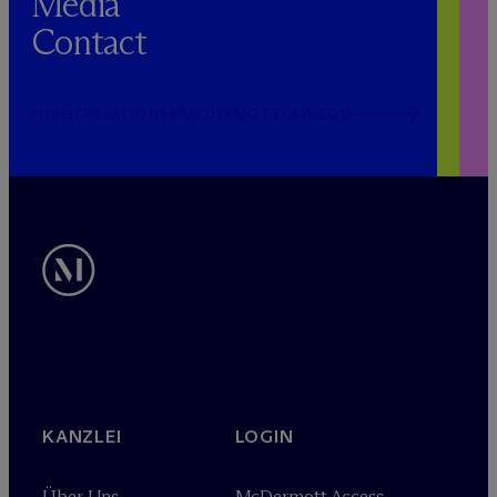
Media
Contact
PUBLICRELATIONS@MCDERMOTTLAW.COM
KANZLEI
LOGIN
Über Uns
M
c
Dermott Access