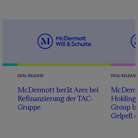
DEAL RELEASE
DEAL RELEASE
M
c
Dermott berät Ares bei
M
c
Derm
Refinanzierung der TAC-
Holding 
Gruppe
Group b
Gelpell 