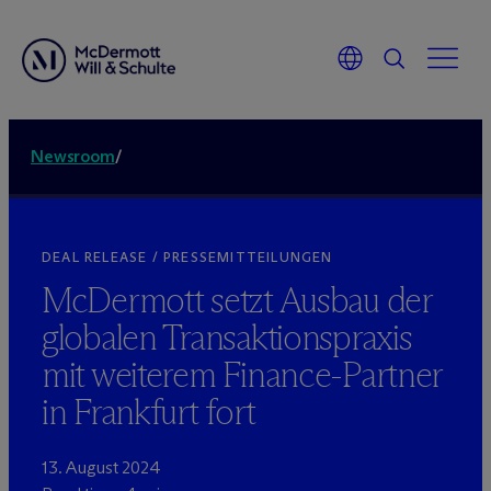
Newsroom
/
DEAL RELEASE / PRESSEMITTEILUNGEN
M
c
Dermott setzt Ausbau der
globalen Transaktionspraxis
mit weiterem Finance-Partner
in Frankfurt fort
13. August 2024