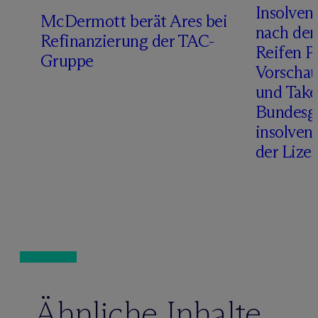
Insolven
D
M
c
Dermott berät Ares bei
nach de
Refinanzierung der TAC-
Reifen Pr
Gruppe
Vorschau
und Take
Bundesge
insolven
der Lize
Ähnliche Inhalte