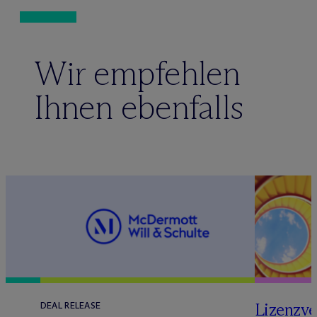
Wir empfehlen
Ihnen ebenfalls
Lizenzve
DEAL RELEASE