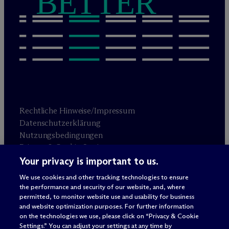
BETTER
Rechtliche Hinweise/Impressum
Datenschutzerklärung
Nutzungsbedingungen
Privacy & Cookie Settings
Sitemap
Your privacy is important to us.
We use cookies and other tracking technologies to ensure
the performance and security of our website, and, where
Anwaltswerbung
© 2026 M
c
Dermott Will & Schulte
permitted, to monitor website use and usability for business
and website optimization purposes. For further information
on the technologies we use, please click on “Privacy & Cookie
Settings.” You can adjust your settings at any time by