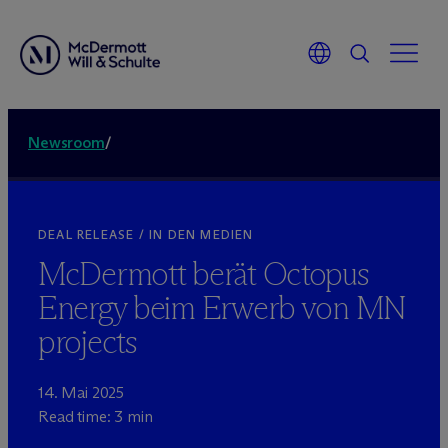
Newsroom
/
DEAL RELEASE / IN DEN MEDIEN
M
c
Dermott berät Octopus
Energy beim Erwerb von MN
projects
14. Mai 2025
Read time: 3 min