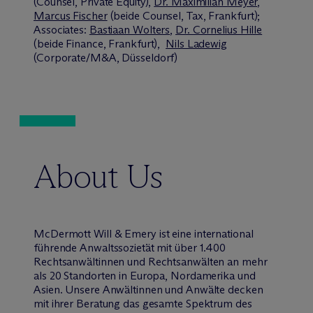
(Counsel, Private Equity),
Dr. Maximilian Meyer
,
Marcus Fischer
(beide Counsel, Tax, Frankfurt);
Associates:
Bastiaan Wolters
,
Dr. Cornelius Hille
(beide Finance, Frankfurt),
Nils Ladewig
(Corporate/M&A, Düsseldorf)
About Us
M
c
Dermott Will & Emery ist eine international
führende Anwaltssozietät mit über 1.400
Rechtsanwältinnen und Rechtsanwälten an mehr
als 20 Standorten in Europa, Nordamerika und
Asien. Unsere Anwältinnen und Anwälte decken
mit ihrer Beratung das gesamte Spektrum des