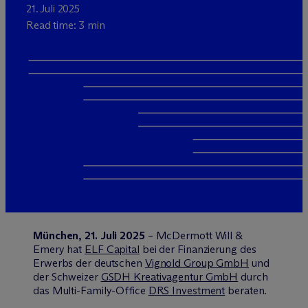
21. Juli 2025
Read time: 3 min
München, 21. Juli 2025
– M
c
Dermott Will &
Emery hat
ELF Capital
bei der Finanzierung des
Erwerbs der deutschen
Vignold Group GmbH
und
der Schweizer
GSDH Kreativagentur GmbH
durch
das Multi-Family-Office
DRS Investment
beraten.