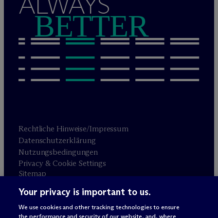
ALWAYS
BETTER
Rechtliche Hinweise/Impressum
Datenschutzerklärung
Nutzungsbedingungen
Privacy & Cookie Settings
Sitemap
Your privacy is important to us.
Anwaltswerbung
© 2026 M
c
Dermott Will & Schulte
We use cookies and other tracking technologies to ensure
the performance and security of our website, and, where