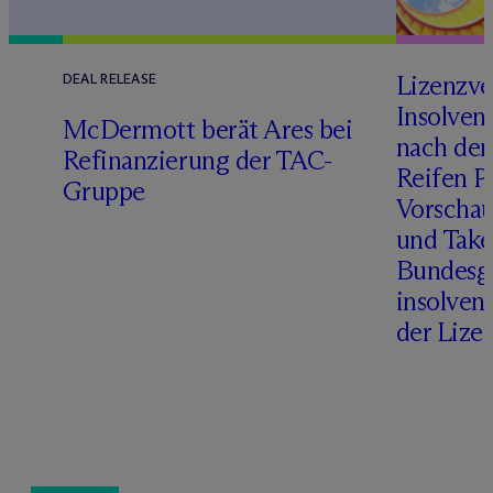
Lizenzve
DEAL RELEASE
Insolven
D
M
c
Dermott berät Ares bei
nach de
Refinanzierung der TAC-
Reifen Pr
Gruppe
Vorschau
und Take
Bundesge
insolven
der Lize