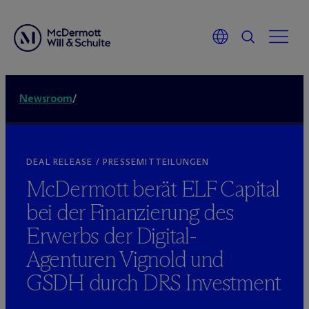
Newsroom
/
DEAL RELEASE / PRESSEMITTEILUNGEN
M
c
Dermott berät ELF Capital
bei der Finanzierung des
Erwerbs der Digital-
Agenturen Vignold und
GSDH durch DRS Investment