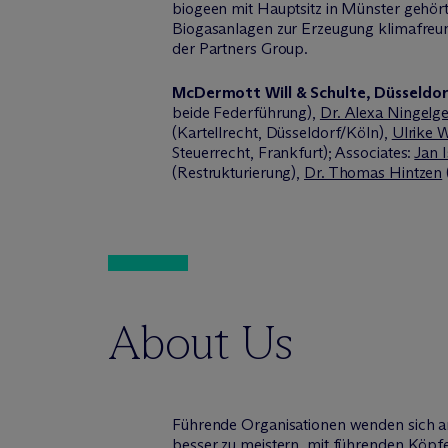
biogeen mit Hauptsitz in Münster gehö
Biogasanlagen zur Erzeugung klimafreund
der Partners Group.
M
c
Dermott Will & Schulte, Düsseldor
beide Federführung),
Dr. Alexa Ningelg
(Kartellrecht, Düsseldorf/Köln),
Ulrike W
Steuerrecht, Frankfurt); Associates:
Jan 
(Restrukturierung),
Dr. Thomas Hintzen
About Us
Führende Organisationen wenden sich an
besser zu meistern, mit führenden Köpf