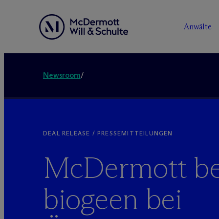
Anwälte
Newsroom
/
DEAL RELEASE / PRESSEMITTEILUNGEN
M
c
Dermott be
biogeen bei