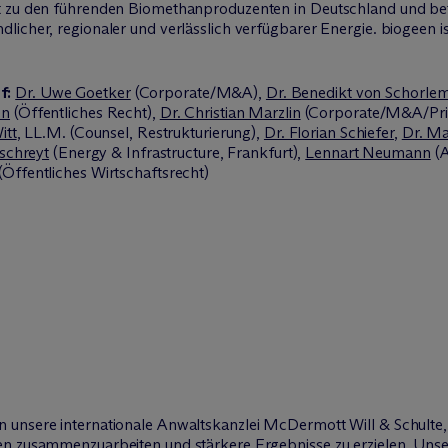
rt zu den führenden Biomethanproduzenten in Deutschland und be
licher, regionaler und verlässlich verfügbarer Energie. biogeen i
f:
Dr. Uwe Goetker
(Corporate/M&A),
Dr. Benedikt von Schorle
en
(Öffentliches Recht),
Dr. Christian Marzlin
(Corporate/M&A/Priva
itt
, LL.M. (Counsel, Restrukturierung),
Dr. Florian Schiefer
,
Dr. Ma
Ischreyt
(Energy & Infrastructure, Frankfurt),
Lennart Neumann
(A
(Öffentliches Wirtschaftsrecht)
 unsere internationale Anwaltskanzlei M
c
Dermott Will & Schulte
en zusammenzuarbeiten und stärkere Ergebnisse zu erzielen. Uns