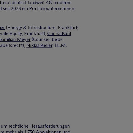
treibt deutschlandweit 48 moderne
st seit 2023 ein Portfoliounternehmen
mer
(Energy & Infrastructure, Frankfurt;
te Equity, Frankfurt),
Carina Kant
ximilian Meyer
(Counsel; beide
rbeitsrecht),
Niklas Keller
, LL.M.
, um rechtliche Herausforderungen
ere mehr als 1.750 Anwältinnen und