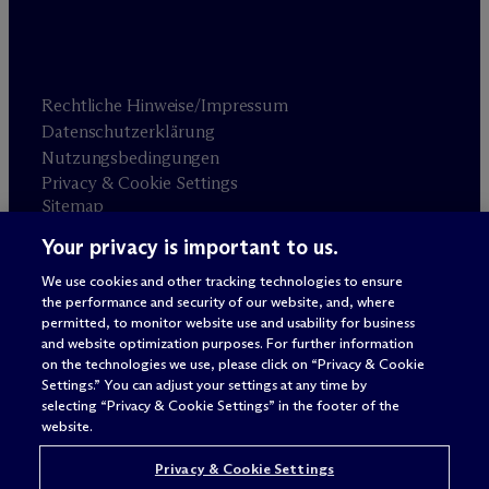
Rechtliche Hinweise/Impressum
Datenschutzerklärung
Nutzungsbedingungen
Privacy & Cookie Settings
Sitemap
Your privacy is important to us.
Anwaltswerbung
© 2026 M
c
Dermott Will & Schulte
We use cookies and other tracking technologies to ensure
the performance and security of our website, and, where
permitted, to monitor website use and usability for business
and website optimization purposes. For further information
on the technologies we use, please click on “Privacy & Cookie
Settings.” You can adjust your settings at any time by
selecting “Privacy & Cookie Settings” in the footer of the
website.
Privacy & Cookie Settings