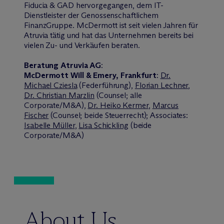
Fiducia & GAD hervorgegangen, dem IT-
Dienstleister der Genossenschaftlichem
FinanzGruppe. M
c
Dermott ist seit vielen Jahren für
Atruvia tätig und hat das Unternehmen bereits bei
vielen Zu- und Verkäufen beraten.
Beratung Atruvia AG
:
M
c
Dermott Will & Emery, Frankfurt
:
Dr.
Michael Cziesla
(Federführung),
Florian Lechner
,
Dr. Christian Marzlin
(Counsel; alle
Corporate/M&A),
Dr. Heiko Kermer
,
Marcus
Fischer
(Counsel; beide Steuerrecht); Associates:
Isabelle Müller
,
Lisa Schickling
(beide
Corporate/M&A)
About Us