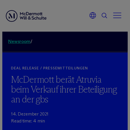
Newsroom
/
DEAL RELEASE / PRESSEMITTEILUNGEN
M
c
Dermott berät Atruvia
beim Verkauf ihrer Beteiligung
an der gbs
14. Dezember 2021
Read time: 4 min