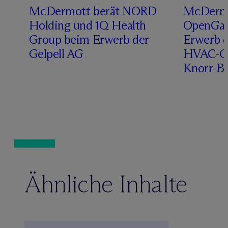
n
M
c
Dermott berät NORD
M
c
Derm
Holding und 1Q Health
OpenGat
Group beim Erwerb der
Erwerb d
Gelpell AG
HVAC-Ge
Knorr-B
Ähnliche Inhalte