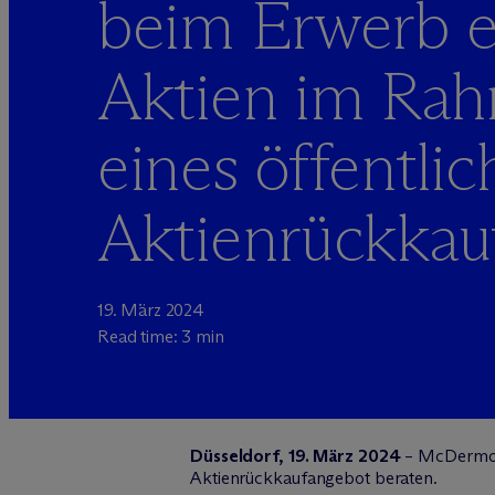
beim Erwerb e
Aktien im Ra
eines öffentli
Aktienrückkau
19. März 2024
Read time: 3 min
Düsseldorf, 19. März 2024
– M
c
Dermot
Aktienrückkaufangebot beraten.