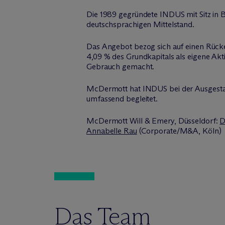
Die 1989 gegründete INDUS mit Sitz in B
deutschsprachigen Mittelstand.
Das Angebot bezog sich auf einen Rück
4,09 % des Grundkapitals als eigene A
Gebrauch gemacht.
M
c
Dermott hat INDUS bei der Ausgesta
umfassend begleitet.
M
c
Dermott Will & Emery, Düsseldorf:
D
Annabelle Rau
(Corporate/M&A, Köln)
Das Team