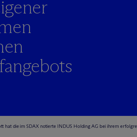
igener
hmen
chen
fangebots
t hat die im SDAX notierte INDUS Holding AG bei ihrem erfolgre