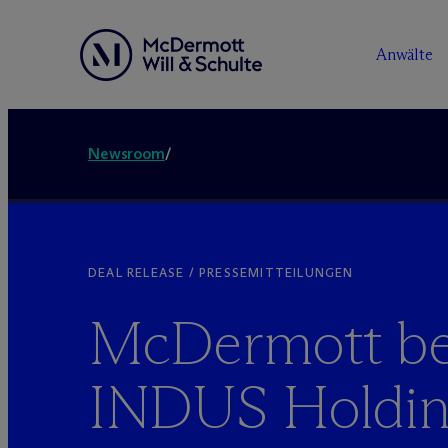
Anwälte
Newsroom
/
DEAL RELEASE / PRESSEMITTEILUNGEN
M
c
Dermott be
INDUS Holdi