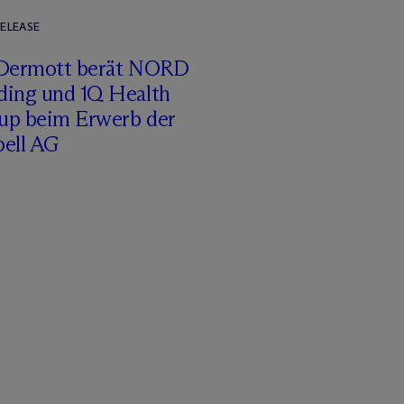
RELEASE
Dermott berät NORD
ding und 1Q Health
up beim Erwerb der
pell AG