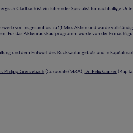
ergisch Gladbach ist ein führender Spezialist für nachhaltige U
erwerb von insgesamt bis zu 1,1 Mio. Aktien und wurde vollstän
ktien. Für das Aktienrückkaufprogramm wurde von der Ermächti
ltung und dem Entwurf des Rückkaufangebots und in kapitalmark
r. Philipp Grenzebach
(Corporate/M&A),
Dr. Felix Ganzer
(Kapital