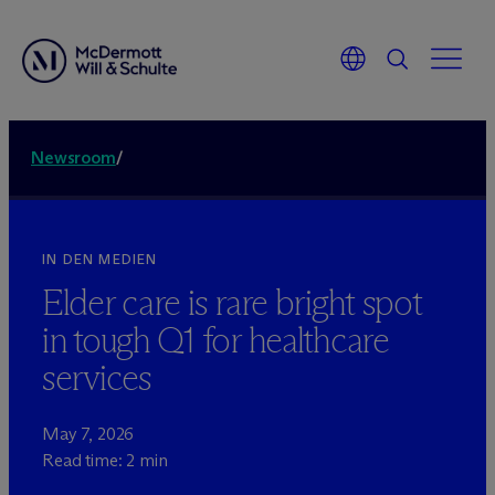
Newsroom
/
IN DEN MEDIEN
Elder care is rare bright spot
in tough Q1 for healthcare
services
May 7, 2026
Read time: 2 min