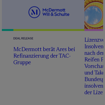
Lizenzve
DEAL RELEASE
Insolven
D
M
c
Dermott berät Ares bei
nach de
Refinanzierung der TAC-
Reifen Pr
Gruppe
Vorschau
und Take
Bundesge
insolven
der Lize