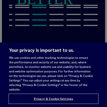
Rechtliche Hinweise/Impressum
Your privacy is important to us.
Datenschutzerklärung
We use cookies and other tracking technologies to ensure
Nutzungsbedingungen
the performance and security of our website, and, where
Privacy & Cookie Settings
permitted, to monitor website use and usability for business
Sitemap
and website optimization purposes. For further information
on the technologies we use, please click on “Privacy & Cookie
Settings.” You can adjust your settings at any time by
selecting “Privacy & Cookie Settings” in the footer of the
Anwaltswerbung
© 2026 M
c
Dermott Will & Schulte
website.
Privacy & Cookie Settings